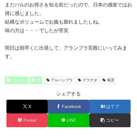
まだバルのお得さを知る前だったので、日本の感覚ではお
得に感じました。
結構なボリュームでお腹も膨れましたしね。
味の方は・・・でしたが苦笑
明日は朝早くに出発して、アランブラ宮殿にいってみま
す。
スペイン
旅
アルハンブラ
グラナダ
風景
シェアする
X
Facebook
はてブ
Pocket
LINE
コピー