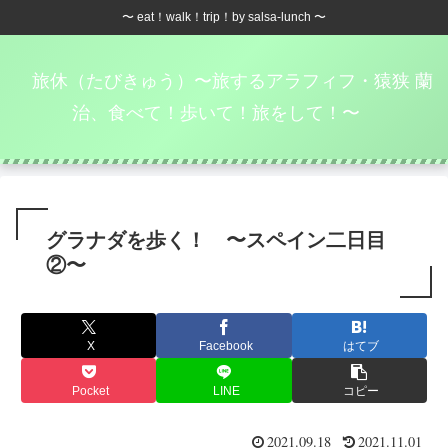
〜 eat！walk！trip！by salsa-lunch 〜
旅休（たびきゅう）〜旅するアラフィフ・猿狭 蘭
治、食べて！歩いて！旅をして！〜
グラナダを歩く！ 〜スペイン二日目
②〜
X
Facebook
はてブ
Pocket
LINE
コピー
2021.09.18
2021.11.01