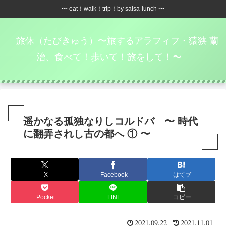
〜 eat！walk！trip！by salsa-lunch 〜
旅休（たびきゅう）〜旅するアラフィフ・猿狭 蘭
治、食べて！歩いて！旅をして！〜
遥かなる孤独なりしコルドバ 〜 時代
に翻弄されし古の都へ ① 〜
X
Facebook
はてブ
Pocket
LINE
コピー
2021.09.22
2021.11.01