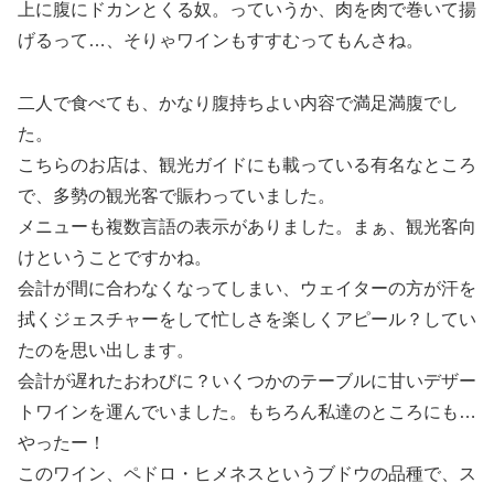
上に腹にドカンとくる奴。っていうか、肉を肉で巻いて揚
げるって…、そりゃワインもすすむってもんさね。
二人で食べても、かなり腹持ちよい内容で満足満腹でし
た。
こちらのお店は、観光ガイドにも載っている有名なところ
で、多勢の観光客で賑わっていました。
メニューも複数言語の表示がありました。まぁ、観光客向
けということですかね。
会計が間に合わなくなってしまい、ウェイターの方が汗を
拭くジェスチャーをして忙しさを楽しくアピール？してい
たのを思い出します。
会計が遅れたおわびに？いくつかのテーブルに甘いデザー
トワインを運んでいました。もちろん私達のところにも…
やったー！
このワイン、ペドロ・ヒメネスというブドウの品種で、ス